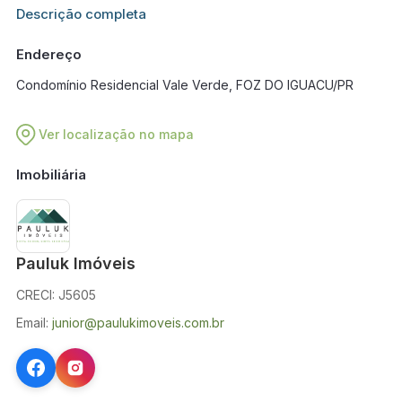
Informações adicionais sobre este imóvel estarão disponíveis
Descrição completa
em breve.
Endereço
Condomínio Residencial Vale Verde, FOZ DO IGUACU/PR
Ver localização no mapa
Imobiliária
Pauluk Imóveis
CRECI: J5605
Email:
junior@paulukimoveis.com.br