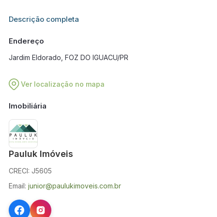
Informações adicionais sobre este imóvel estarão disponíveis
Descrição completa
em breve.
Endereço
Jardim Eldorado, FOZ DO IGUACU/PR
Ver localização no mapa
Imobiliária
Pauluk Imóveis
CRECI: J5605
Email:
junior@paulukimoveis.com.br