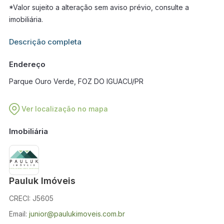
*Valor sujeito a alteração sem aviso prévio, consulte a
imobiliária.
Informações adicionais sobre este imóvel estarão disponíveis
Descrição completa
em breve.
Endereço
Parque Ouro Verde, FOZ DO IGUACU/PR
Ver localização no mapa
Imobiliária
Pauluk Imóveis
CRECI: J5605
Email:
junior@paulukimoveis.com.br