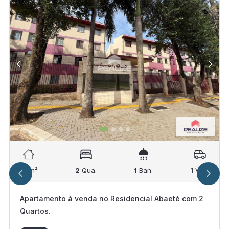
67
m²
2
Qua.
1
Ban.
1
Vag.
Apartamento à venda no Residencial Abaeté com 2
Quartos.