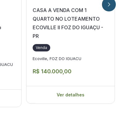
CASA A VENDA COM 1
CAS
QUARTO NO LOTEAMENTO
QUA
o
ECOVILLE II FOZ DO IGUAÇU -
PARQ
PR
Ven
Venda
Bever
Ecoville, FOZ DO IGUACU
IGUACU
R$ 
R$ 140.000,00
Ver detalhes