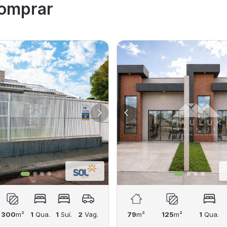
omprar
300
m²
1
Qua.
1
Suí.
2
Vag.
79
m²
125
m²
1
Qua.