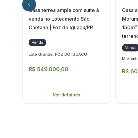
Casa térrea ampla com suíte à
Casa s
venda no Loteamento São
Morumb
Caetano | Foz do Iguaçu/PR
150m² 
terren
Venda
Venda
Lote Grande, FOZ DO IGUACU
Morumb
R$ 549.000,00
R$ 60
Ver detalhes