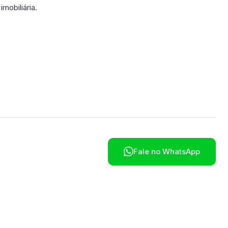
imobiliária.
poníveis em breve.

Fale no WhatsApp