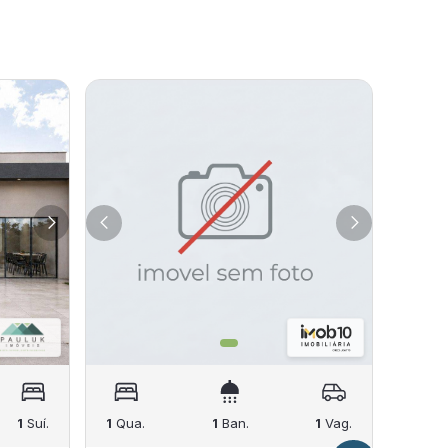
1
Suí.
1
Qua.
1
Ban.
1
Vag.
2
Qua