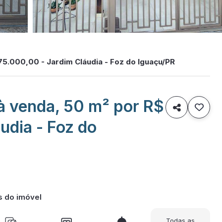
75.000,00 - Jardim Cláudia - Foz do Iguaçu/PR
à venda, 50 m² por R$

udia - Foz do
s do imóvel
Todas as