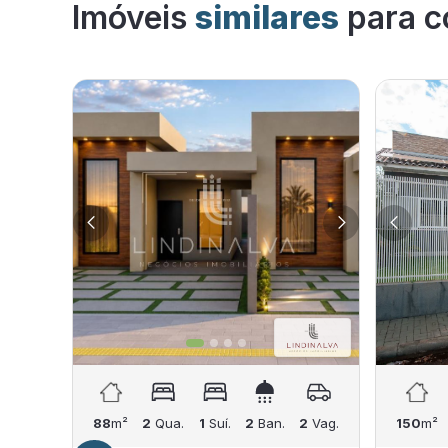
Imóveis
similares
para c
88
m²
2
Qua.
1
Suí.
2
Ban.
2
Vag.
150
m²