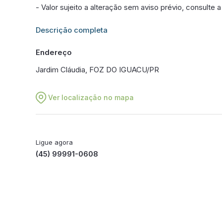
- Valor sujeito a alteração sem aviso prévio, consulte a 
Informações adicionais sobre este imóvel estarão dis
Descrição completa
Endereço
Jardim Cláudia, FOZ DO IGUACU/PR
Ver localização no mapa
Ligue agora
(45) 99991-0608