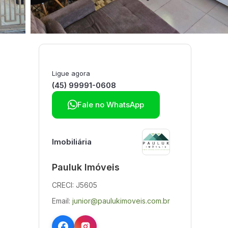
Ligue agora
(45) 99991-0608

Fale no WhatsApp
Imobiliária
Pauluk Imóveis
CRECI: J5605
Email:
junior@paulukimoveis.com.br