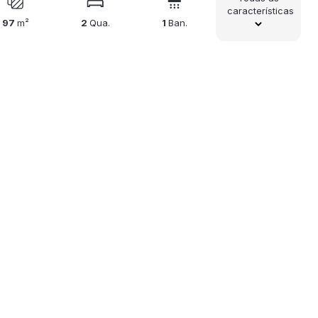
características
97
m²
2
Qua.
1
Ban.