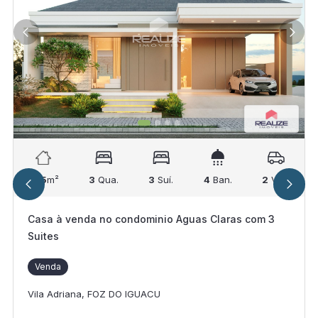
235
m²
3
Qua.
3
Suí.
4
Ban.
2
Vag.
Casa à venda no condominio Aguas Claras com 3
Suites
Venda
Vila Adriana, FOZ DO IGUACU