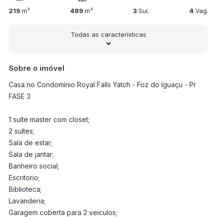
219
m²
489
m²
3
Suí.
4
Vag.
Todas as características
Sobre o imóvel
Casa no Condomínio Royal Falls Yatch - Foz do Iguaçu - Pr
FASE 3
1 suíte master com closet;
2 suítes;
Sala de estar;
Sala de jantar;
Banheiro social;
Escritorio;
Biblioteca;
Lavanderia;
Garagem coberta para 2 veiculos;