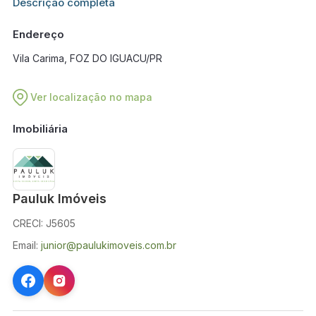
Informações adicionais sobre este imóvel estarão disponíveis
Descrição completa
em breve.
Endereço
Vila Carima, FOZ DO IGUACU/PR
Ver localização no mapa
Imobiliária
Pauluk Imóveis
CRECI: J5605
Email:
junior@paulukimoveis.com.br