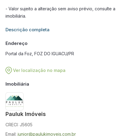
- Valor sujeito a alteração sem aviso prévio, consulte a
imobiliária.
Informações adicionais sobre este imóvel estarão disponíveis
Descrição completa
em breve.
Endereço
Portal da Foz, FOZ DO IGUACU/PR
Ver localização no mapa
Imobiliária
Pauluk Imóveis
CRECI: J5605
Email:
junior@paulukimoveis.com.br