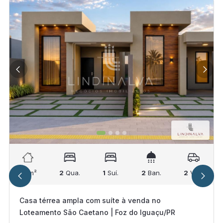
88
m²
2
Qua.
1
Suí.
2
Ban.
2
Vag.
Casa térrea ampla com suíte à venda no
Loteamento São Caetano | Foz do Iguaçu/PR