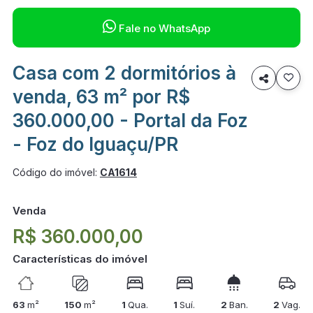

Fale no WhatsApp
Casa com 2 dormitórios à

venda, 63 m² por R$
360.000,00 - Portal da Foz
- Foz do Iguaçu/PR
Código do imóvel:
CA1614
Venda
R$ 360.000,00
Características do imóvel
63
m²
150
m²
1
Qua.
1
Suí.
2
Ban.
2
Vag.