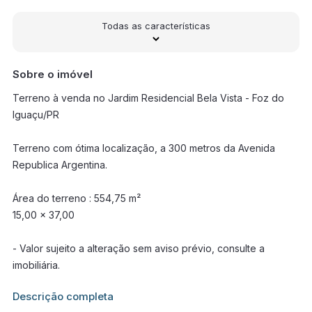
Todas as características
Sobre o imóvel
Terreno à venda no Jardim Residencial Bela Vista - Foz do
Iguaçu/PR
Terreno com ótima localização, a 300 metros da Avenida
Republica Argentina.
Área do terreno : 554,75 m²
15,00 x 37,00
- Valor sujeito a alteração sem aviso prévio, consulte a
imobiliária.
Informações adicionais sobre este imóvel estarão disponíveis
Descrição completa