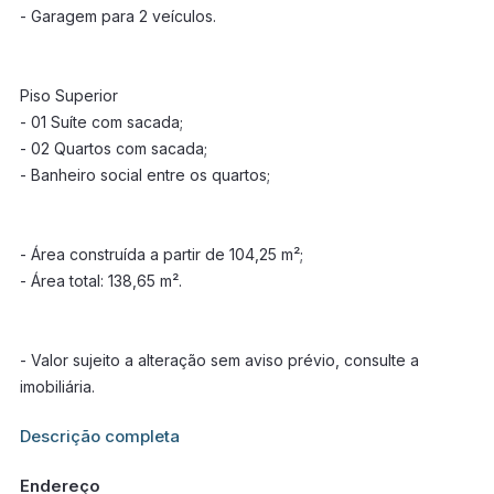
- Garagem para 2 veículos.
Piso Superior
- 01 Suíte com sacada;
- 02 Quartos com sacada;
- Banheiro social entre os quartos;
- Área construída a partir de 104,25 m²;
- Área total: 138,65 m².
- Valor sujeito a alteração sem aviso prévio, consulte a
imobiliária.
Informações adicionais sobre este imóvel estarão disponíveis
Descrição completa
em breve.
Endereço