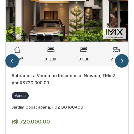
116
m²
3
Qua.
3
Suí.
2
Vag.
Sobrados à Venda no Residencial Nevada, 116m2
por R$720.000,00.
Venda
Jardim Copacabana, FOZ DO IGUACU
R$ 720.000,00