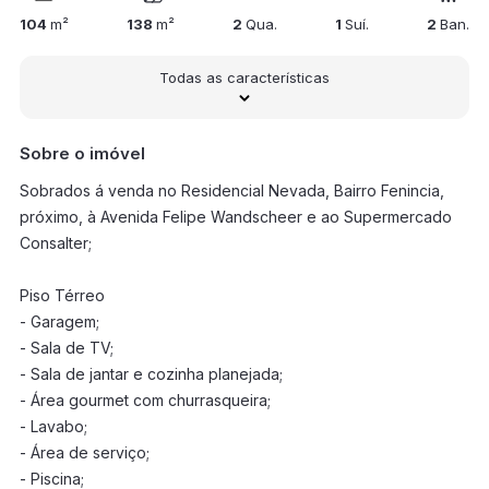
104
m²
138
m²
2
Qua.
1
Suí.
2
Ban.
Todas as características
Sobre o imóvel
Sobrados á venda no Residencial Nevada, Bairro Fenincia,
próximo, à Avenida Felipe Wandscheer e ao Supermercado
Consalter;
Piso Térreo
- Garagem;
- Sala de TV;
- Sala de jantar e cozinha planejada;
- Área gourmet com churrasqueira;
- Lavabo;
- Área de serviço;
- Piscina;