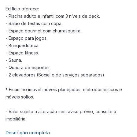
Edifício oferece:
- Piscina adulto e infantil com 3 níveis de deck.
- Salão de festas com copa.
- Espaço gourmet com churrasqueira.
- Espaço para jogos.
- Brinquedoteca.
- Espaço fitness.
- Sauna.
- Quadra de esportes.
- 2 elevadores (Social e de serviços separados)
* Ficam no imóvel móveis planejados, eletrodomésticos e
móveis soltos.
- Valor sujeito a alteração sem aviso prévio, consulte a
imobiliária.
Informações adicionais sobre este imóvel estarão disponíveis
Descrição completa