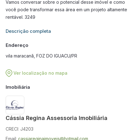
Vamos conversar sobre o potencial desse imóvel e como
você pode transformar essa área em um projeto altamente
rentável. 3249
Informações adicionais sobre este imóvel estarão disponíveis
Descrição completa
em breve.
Endereço
vila maracanã, FOZ DO IGUACU/PR
Ver localização no mapa
Imobiliária
Cássia Regina Assessoria Imobiliária
CRECI: J4203
Email:
cassiareginaimoveis@hotmail.com