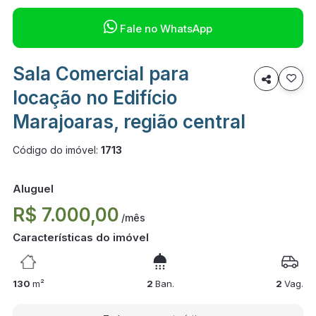

Fale no WhatsApp
Sala Comercial para

locação no Edifício
Marajoaras, região central
Código do imóvel:
1713
Aluguel
R$ 7.000,00
/mês
Características do imóvel
130
m²
2
Ban.
2
Vag.