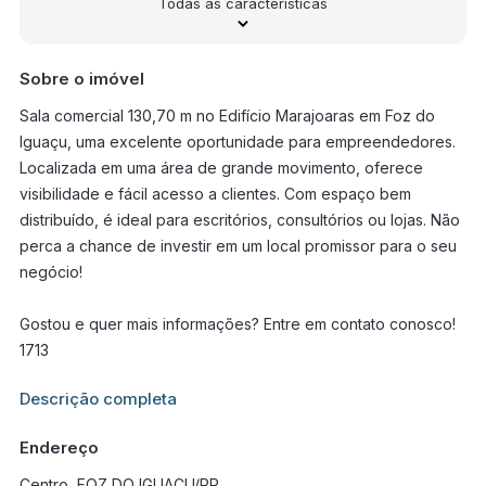
Todas as características
Sobre o imóvel
Sala comercial 130,70 m no Edifício Marajoaras em Foz do
Iguaçu, uma excelente oportunidade para empreendedores.
Localizada em uma área de grande movimento, oferece
visibilidade e fácil acesso a clientes. Com espaço bem
distribuído, é ideal para escritórios, consultórios ou lojas. Não
perca a chance de investir em um local promissor para o seu
negócio!
Gostou e quer mais informações? Entre em contato conosco!
1713
Informações adicionais sobre este imóvel estarão disponíveis
Descrição completa
em breve.
Endereço
Centro, FOZ DO IGUACU/PR