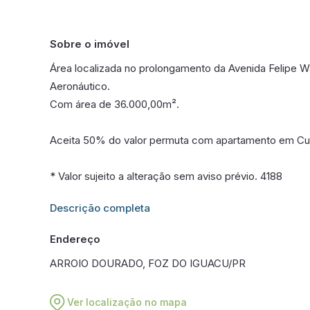
Sobre o imóvel
Área localizada no prolongamento da Avenida Felipe 
Aeronáutico.
Com área de 36.000,00m².
Aceita 50% do valor permuta com apartamento em Cur
* Valor sujeito a alteração sem aviso prévio. 4188
Informações adicionais sobre este imóvel estarão dis
Descrição completa
Endereço
ARROIO DOURADO, FOZ DO IGUACU/PR
Ver localização no mapa