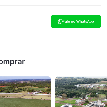

Fale no WhatsApp
omprar