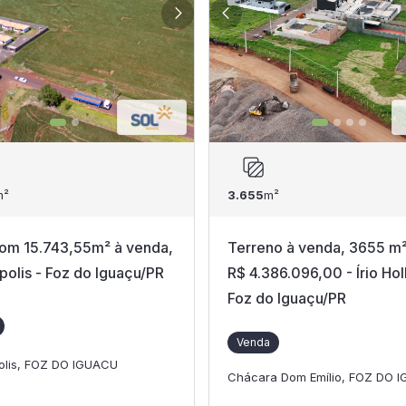
m²
3.655
m²
om 15.743,55m² à venda,
Terreno à venda, 3655 m²
olis - Foz do Iguaçu/PR
R$ 4.386.096,00 - Írio Holl
Foz do Iguaçu/PR
Venda
lis, FOZ DO IGUACU
Chácara Dom Emílio, FOZ DO 