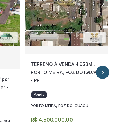
3.65
TERRENO À VENDA 4.958M ,
PORTO MEIRA, FOZ DO IGUAÇU
 por
Área
- PR
er -
Írio 
Venda
- 147
PORTO MEIRA, FOZ DO IGUACU
Ven
R$ 4.500.000,00
IGUACU
Monjo