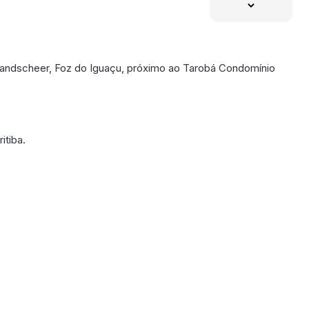
Wandscheer, Foz do Iguaçu, próximo ao Tarobá Condomínio
itiba.
poníveis em breve.