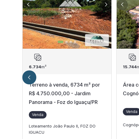
6.734
m²
15.744
Terreno à venda, 6734 m² por
Área c
R$ 4.750.000,00 - Jardim
Cognóp
Panorama - Foz do Iguaçu/PR
Venda
Venda
Cognópo
Loteamento João Paulo II, FOZ DO
IGUACU